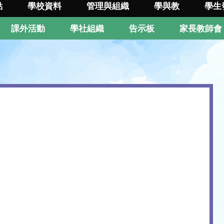
點
學校資料
管理與組織
學與教
學生
課外活動
學社組織
告示板
家長教師會