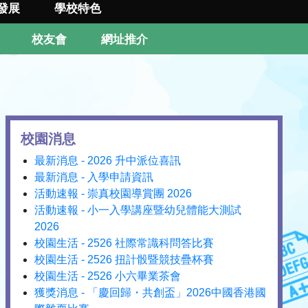
發展
學校特色
校友會
網址推介
校園消息
最新消息 - 2026 升中派位喜訊
最新消息 - 入學申請資訊
活動速報 - 崇真校園導賞團 2026
活動速報 - 小一入學講座暨幼兒體能大測試
2026
校園生活 - 2526 社際常識科問答比賽
校園生活 - 2526 扭計骰暨競技疊杯賽
校園生活 - 2526 小六畢業茶會
獲獎消息 - 「慶回歸・共創盃」2026中國香港國