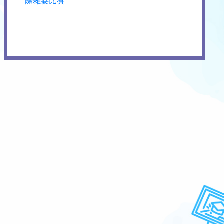
際雜耍比賽