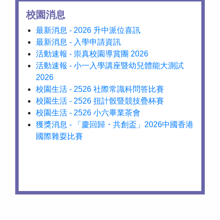
校園消息
最新消息 - 2026 升中派位喜訊
最新消息 - 入學申請資訊
活動速報 - 崇真校園導賞團 2026
活動速報 - 小一入學講座暨幼兒體能大測試
2026
校園生活 - 2526 社際常識科問答比賽
校園生活 - 2526 扭計骰暨競技疊杯賽
校園生活 - 2526 小六畢業茶會
獲獎消息 - 「慶回歸・共創盃」2026中國香港
國際雜耍比賽