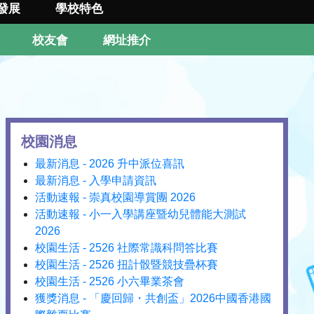
發展
學校特色
校友會
網址推介
校園消息
最新消息 - 2026 升中派位喜訊
最新消息 - 入學申請資訊
活動速報 - 崇真校園導賞團 2026
活動速報 - 小一入學講座暨幼兒體能大測試
2026
校園生活 - 2526 社際常識科問答比賽
校園生活 - 2526 扭計骰暨競技疊杯賽
校園生活 - 2526 小六畢業茶會
獲獎消息 - 「慶回歸・共創盃」2026中國香港國