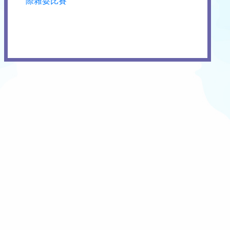
際雜耍比賽