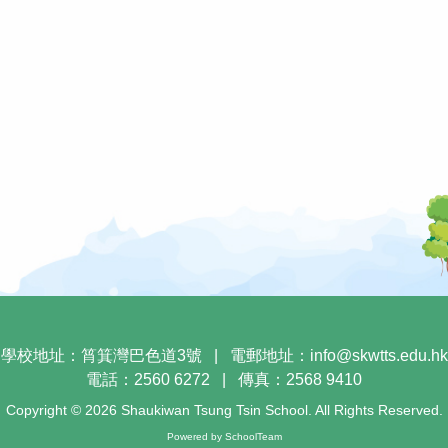
學校地址：筲箕灣巴色道3號
|
電郵地址：
info@skwtts.edu.hk
電話：2560 6272
|
傳真：2568 9410
Copyright © 2026 Shaukiwan Tsung Tsin School. All Rights Reserved.
Powered by
SchoolTeam