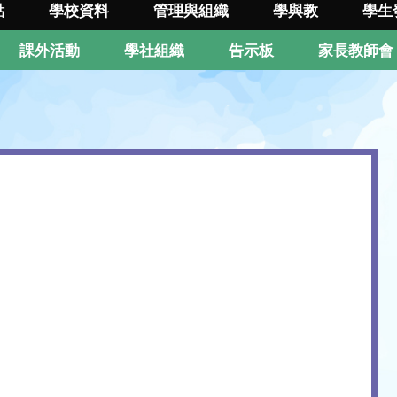
點
學校資料
管理與組織
學與教
學生
課外活動
學社組織
告示板
家長教師會