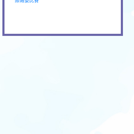
際雜耍比賽