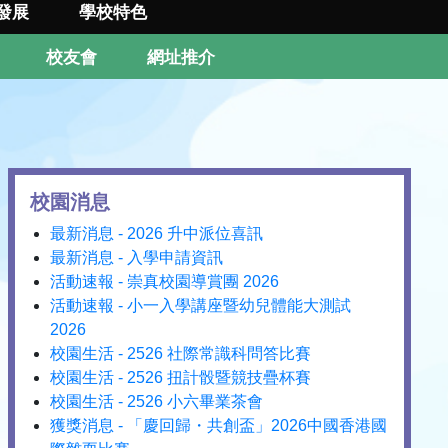
發展
學校特色
校友會
網址推介
校園消息
最新消息 - 2026 升中派位喜訊
最新消息 - 入學申請資訊
活動速報 - 崇真校園導賞團 2026
活動速報 - 小一入學講座暨幼兒體能大測試
2026
校園生活 - 2526 社際常識科問答比賽
校園生活 - 2526 扭計骰暨競技疊杯賽
校園生活 - 2526 小六畢業茶會
獲獎消息 - 「慶回歸・共創盃」2026中國香港國