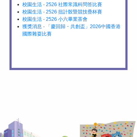
校園生活 - 2526 社際常識科問答比賽
校園生活 - 2526 扭計骰暨競技疊杯賽
校園生活 - 2526 小六畢業茶會
獲獎消息 - 「慶回歸・共創盃」2026中國香港
國際雜耍比賽