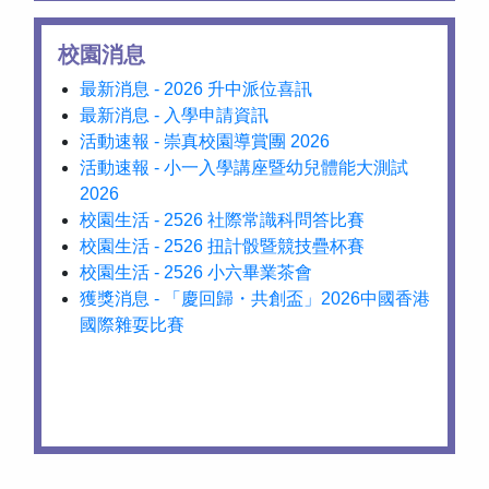
校園消息
最新消息 - 2026 升中派位喜訊
最新消息 - 入學申請資訊
活動速報 - 崇真校園導賞團 2026
活動速報 - 小一入學講座暨幼兒體能大測試
2026
校園生活 - 2526 社際常識科問答比賽
校園生活 - 2526 扭計骰暨競技疊杯賽
校園生活 - 2526 小六畢業茶會
獲獎消息 - 「慶回歸・共創盃」2026中國香港
國際雜耍比賽