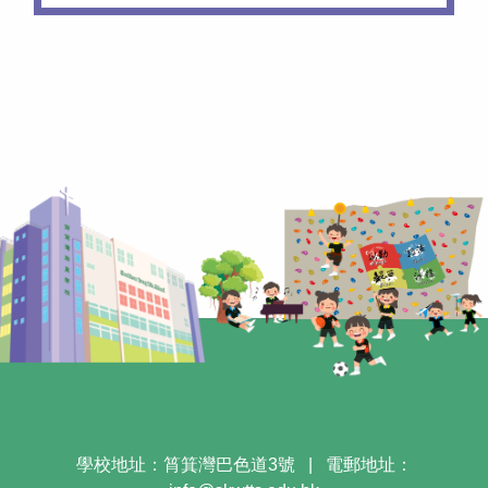
學校地址：筲箕灣巴色道3號
|
電郵地址：