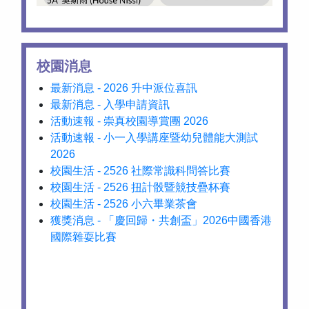
校園消息
最新消息 - 2026 升中派位喜訊
最新消息 - 入學申請資訊
活動速報 - 崇真校園導賞團 2026
活動速報 - 小一入學講座暨幼兒體能大測試
2026
校園生活 - 2526 社際常識科問答比賽
校園生活 - 2526 扭計骰暨競技疊杯賽
校園生活 - 2526 小六畢業茶會
獲獎消息 - 「慶回歸・共創盃」2026中國香港
國際雜耍比賽