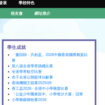
發展
學校特色
校友會
網址推介
學生成就
「慶回歸・共創盃」2026中國香港國際雜耍比
賽
第八屆全港學界跳繩比賽
全港學界航空比賽
赤子全港公開籃球分齡賽
香港機關王競賽2025/26
香工盃2026 - 全港中小學雜耍比賽
「公益少年團東區中、小學堆沙大賽」冠軍
小學雜藝聯校賽2026