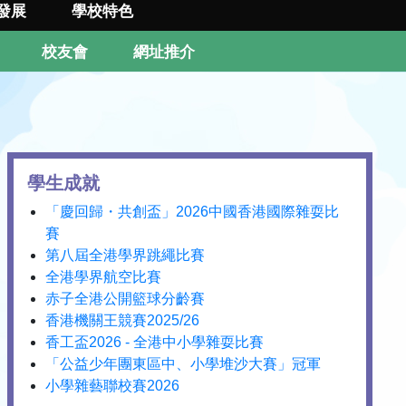
發展
學校特色
校友會
網址推介
學生成就
「慶回歸・共創盃」2026中國香港國際雜耍比
賽
第八屆全港學界跳繩比賽
全港學界航空比賽
赤子全港公開籃球分齡賽
香港機關王競賽2025/26
香工盃2026 - 全港中小學雜耍比賽
「公益少年團東區中、小學堆沙大賽」冠軍
小學雜藝聯校賽2026