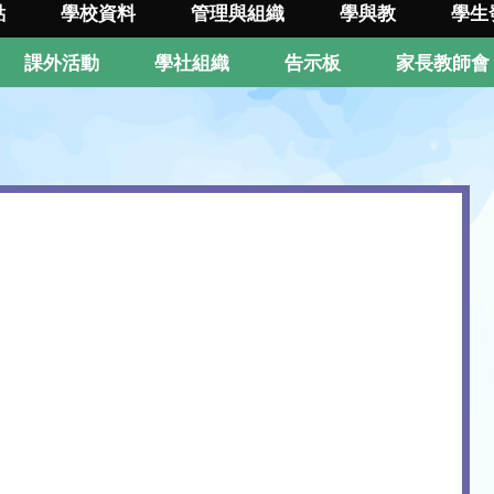
點
學校資料
管理與組織
學與教
學生
課外活動
學社組織
告示板
家長教師會