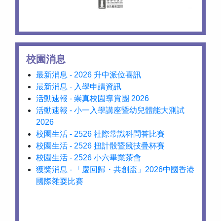
校園消息
最新消息 - 2026 升中派位喜訊
最新消息 - 入學申請資訊
活動速報 - 崇真校園導賞團 2026
活動速報 - 小一入學講座暨幼兒體能大測試
2026
校園生活 - 2526 社際常識科問答比賽
校園生活 - 2526 扭計骰暨競技疊杯賽
校園生活 - 2526 小六畢業茶會
獲獎消息 - 「慶回歸・共創盃」2026中國香港
國際雜耍比賽