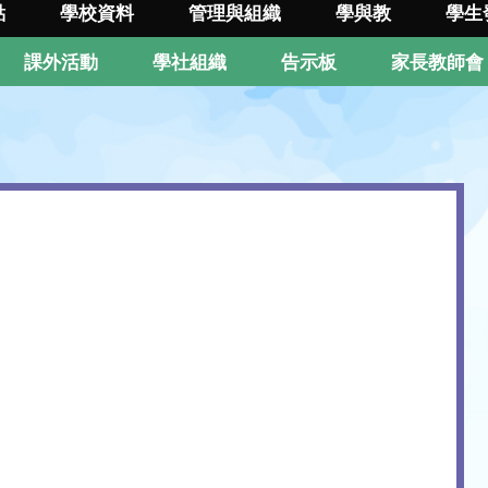
點
學校資料
管理與組織
學與教
學生
課外活動
學社組織
告示板
家長教師會