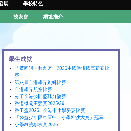
發展
學校特色
校友會
網址推介
學生成就
「慶回歸・共創盃」2026中國香港國際雜耍比
賽
第八屆全港學界跳繩比賽
全港學界航空比賽
赤子全港公開籃球分齡賽
香港機關王競賽2025/26
香工盃2026 - 全港中小學雜耍比賽
「公益少年團東區中、小學堆沙大賽」冠軍
小學雜藝聯校賽2026