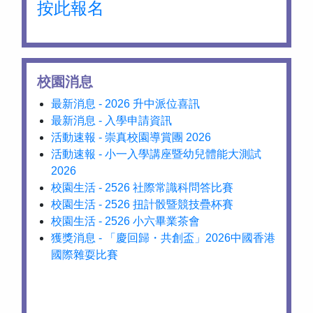
按此報名
校園消息
最新消息 - 2026 升中派位喜訊
最新消息 - 入學申請資訊
活動速報 - 崇真校園導賞團 2026
活動速報 - 小一入學講座暨幼兒體能大測試
2026
校園生活 - 2526 社際常識科問答比賽
校園生活 - 2526 扭計骰暨競技疊杯賽
校園生活 - 2526 小六畢業茶會
獲獎消息 - 「慶回歸・共創盃」2026中國香港
國際雜耍比賽