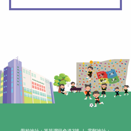
學校地址：筲箕灣巴色道3號
|
電郵地址：