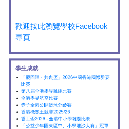
歡迎按此瀏覽學校Facebook
專頁
學生成就
「慶回歸・共創盃」2026中國香港國際雜耍
比賽
第八屆全港學界跳繩比賽
全港學界航空比賽
赤子全港公開籃球分齡賽
香港機關王競賽2025/26
香工盃2026 - 全港中小學雜耍比賽
「公益少年團東區中、小學堆沙大賽」冠軍