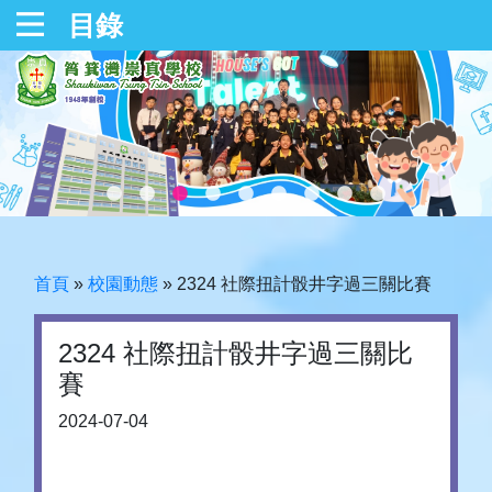
目錄
首頁
»
校園動態
»
2324 社際扭計骰井字過三關比賽
2324 社際扭計骰井字過三關比
賽
2024-07-04