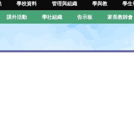
點
學校資料
管理與組織
學與教
學生
課外活動
學社組織
告示板
家長教師會