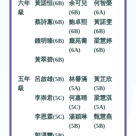
六年
黃諾恒(6B)
余可兒
何智榮
級
(6B)
(6A)
蔡詩蕙(6B)
鮑卓熙
黃諾雯
(6B)
(6B)
鍾明臻(6B)
龐苑蕎
梁慧婷
(6A)
(6B)
黃翠碧(6B)
五年
呂啟雄(5B)
林譽滿
黃芷欣
級
(5A)
(5B)
李崇君(5C)
何嘉晴
梁慧淇
(5C)
(5A)
李恩霖(5C)
湯穎琳
甄慧燕
(5B)
(5B)
郭澤豐(5B)