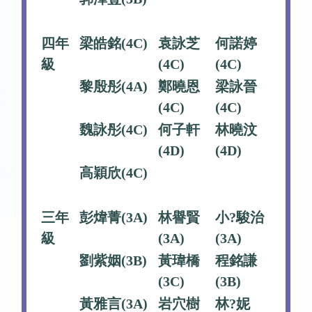
四年
梁皓銘(4C)
袁詠芝
何諾婷
級
(4C)
(4C)
黎殷彤(4A)
鄭曉恩
梁詠晉
(4C)
(4C)
魏詠彤(4C)
何子軒
林曉汶
(4D)
(4D)
高穎欣(4C)
三年
彭煒菁(3A)
林譽賢
小?駿治
級
(3A)
(3A)
劉紫姻(3B)
黃瑋橋
程銘謙
(3C)
(3B)
黃雅言(3A)
岩穴樹
林?妮