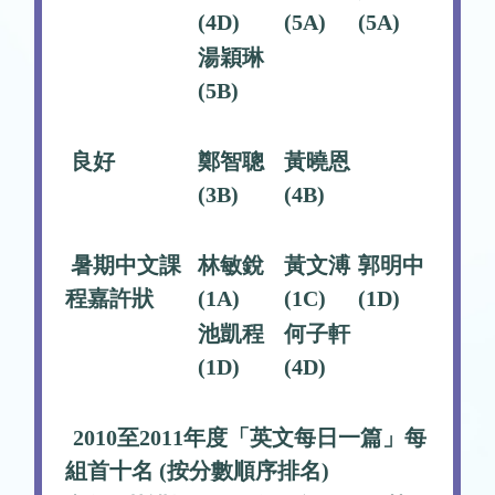
(4D)
(5A)
(5A)
湯穎琳
(5B)
良好
鄭智聰
黃曉恩
(3B)
(4B)
暑期中文課
林敏銳
黃文溥
郭明中
程嘉許狀
(1A)
(1C)
(1D)
池凱程
何子軒
(1D)
(4D)
2010至2011年度「英文每日一篇」每
組首十名 (按分數順序排名)