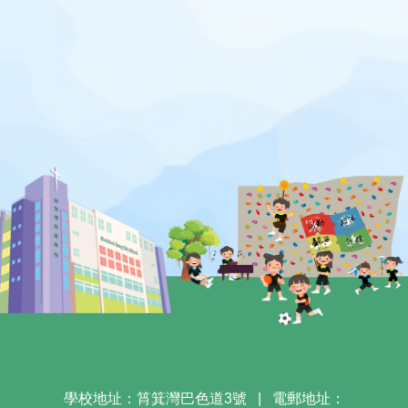
學校地址：筲箕灣巴色道3號
|
電郵地址：