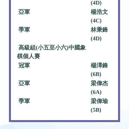
(4D)
亞軍
楊浩文
(4C)
季軍
林秉鋒
(4D)
高級組(小五至小六)中國象
棋個人賽
冠軍
楊澤鋒
(6B)
亞軍
梁偉杰
(6A)
季軍
梁偉瑜
(5B)