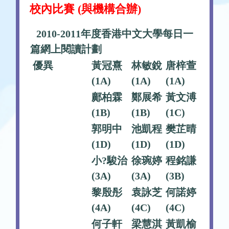
校內比賽 (與機構合辦)
2010-2011年度香港中文大學每日一
篇網上閱讀計劃
優異
黃冠熹
林敏銳
唐梓萱
(1A)
(1A)
(1A)
鄺柏霖
鄭展希
黃文溥
(1B)
(1B)
(1C)
郭明中
池凱程
樊芷晴
(1D)
(1D)
(1D)
小?駿治
徐琬婷
程銘謙
(3A)
(3A)
(3B)
黎殷彤
袁詠芝
何諾婷
(4A)
(4C)
(4C)
何子軒
梁慧淇
黃凱榆