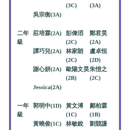
(3C)
(3A)
吳宗衡(3A)
二年
莊培霖(2A)
彭偉滔
鄭君昊
級
(2C)
(2A)
譚巧兒(2A)
林家朗
盧卓恒
(2C)
(2D)
謝心妍(2A)
歐陽文昊
朱愷之
(2B)
(2C)
Jessica(2A)
一年
郭明中(1D)
黃文溥
鄺柏霖
級
(1C)
(1B)
黃曉俊(1C)
林敏銳
劉競謙