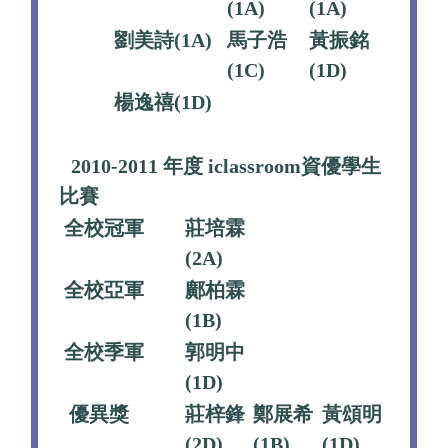
(1A)
(1A)
劉美詩(1A)
馬子浩
黃振銘
(1C)
(1D)
楊逸禧(1D)
2010-2011 年度 iclassroom資優學生
比賽
全校冠軍
莊培霖
(2A)
全校亞軍
鄺柏霖
(1B)
全校季軍
郭明中
(1D)
優異獎
莊梓鋒
鄭展希
黃頌明
(2D)
(1B)
(1D)