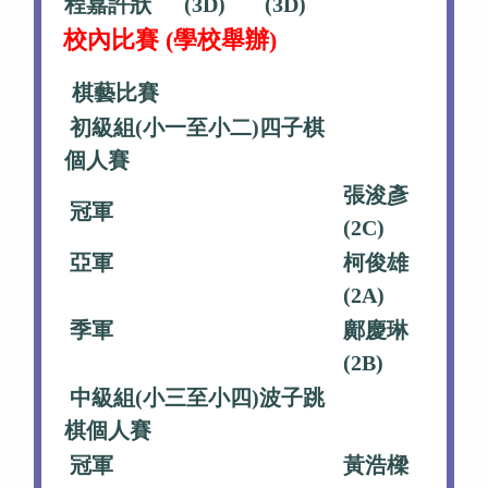
程嘉許狀
(3D)
(3D)
校內比賽 (學校舉辦)
棋藝比賽
初級組(小一至小二)四子棋
個人賽
張浚彥
冠軍
(2C)
亞軍
柯俊雄
(2A)
季軍
鄺慶琳
(2B)
中級組(小三至小四)波子跳
棋個人賽
冠軍
黃浩樑