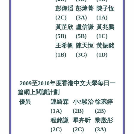
彭偉滔
彭煒菁
陳子恆
(2C)
(3A)
(1A)
黃芷欣
盧信謙
黃兆鵬
(5B)
(5B)
(1C)
王希帆
陳天恆
黃振銘
(1B)
(3C)
(1D)
2009至2010年度香港中文大學每日一
篇網上閱讀計劃
優異
連綺霖
小?駿治
徐琬婷
(1A)
(2B)
(2B)
程銘謙
畢卉昕
黎殷彤
(2C)
(2C)
(3A)