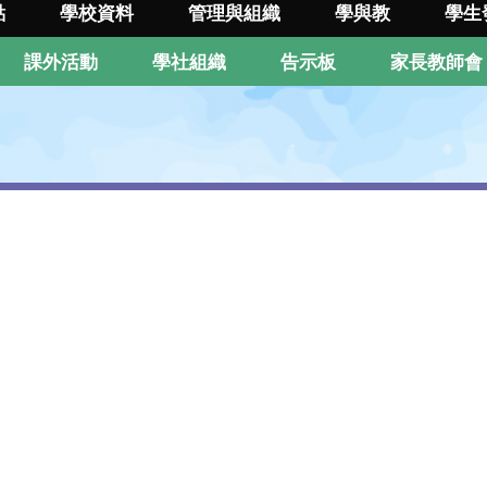
點
學校資料
管理與組織
學與教
學生
課外活動
學社組織
告示板
家長教師會