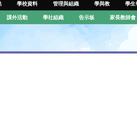
點
學校資料
管理與組織
學與教
學生
課外活動
學社組織
告示板
家長教師會