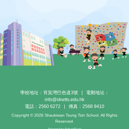
學校地址：筲箕灣巴色道3號
|
電郵地址：
info@skwtts.edu.hk
電話：2560 6272
|
傳真：2568 9410
Copyright © 2026 Shaukiwan Tsung Tsin School. All Rights
Reserved.
Powered by
SchoolTeam